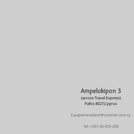
Ampelokipon 3
(across Travel Express)
Pafos 8027,
Cyprus
E:
papaminadent@cytanet.com.cy
Tel: +357-26-955-200