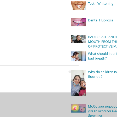
Teeth Whitening
Dental Fluorosis
BAD BREATH AND 
MOUTH FROM THE
OF PROTECTIVE M
What should I do if
bad breath?
Why do children n
fluoride ?
Μυθοι και παραδο
για τη νεράιδα τω
δοντιων!