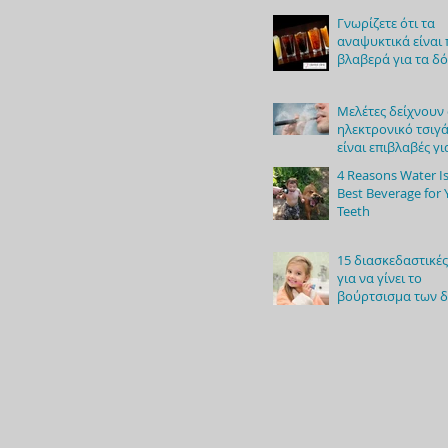
Γνωρίζετε ότι τα
αναψυκτικά είναι
βλαβερά για τα δό
Μελέτες δείχνουν 
ηλεκτρονικό τσιγ
είναι επιβλαβές γι
στοματική υγεία
4 Reasons Water Is
Best Beverage for 
Teeth
15 διασκεδαστικές
για να γίνει το
βούρτσισμα των 
των παιδιών παιχν