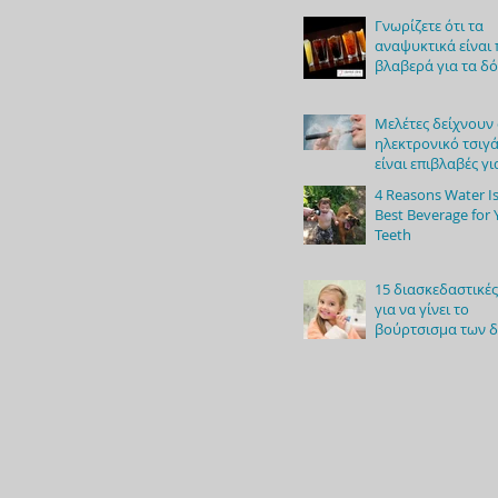
Γνωρίζετε ότι τα
αναψυκτικά είναι
βλαβερά για τα δό
Μελέτες δείχνουν 
ηλεκτρονικό τσιγ
είναι επιβλαβές γι
στοματική υγεία
4 Reasons Water Is
Best Beverage for 
Teeth
15 διασκεδαστικές
για να γίνει το
βούρτσισμα των 
των παιδιών παιχν