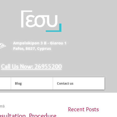
Ampelokipon 3 B - Giarou 1
Pafos, 8027, Cyprus
Call Us Now: 26955200
Blog
Contact us
πτά
Recent Posts
sultation, Procedure,