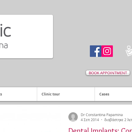
BOOK APPOINTMENT
ts
Clinic tour
Cases
Dr Constantina Papamina
4 Σεπ 2014
διαβάστηκε 2 λε
Dental Implants: Con