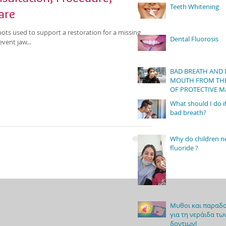
Teeth Whitening
are
roots used to support a restoration for a missing
Dental Fluorosis
vent jaw...
BAD BREATH AND 
MOUTH FROM THE
OF PROTECTIVE M
What should I do if
bad breath?
Why do children n
fluoride ?
Μυθοι και παραδο
για τη νεράιδα τω
δοντιων!