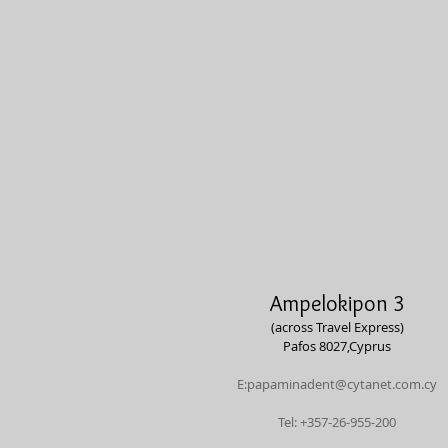
Ampelokipon 3
(across Travel Express)
Pafos 8027,
Cyprus
E:
papaminadent@cytanet.com.cy
Tel: +357-26-955-200